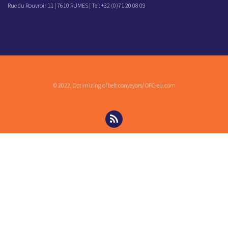
Rue du Rouvroir 11 | 7610 RUMES | Tel: +32 (0)71 20 08 09
© 2022, Optimizing of belt conveyors/ OFC-eu.com