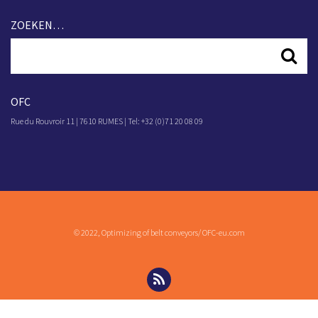
ZOEKEN…
OFC
Rue du Rouvroir 11 | 7610 RUMES | Tel: +32 (0)71 20 08 09
© 2022, Optimizing of belt conveyors/ OFC-eu.com